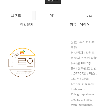
메인으로
브랜드
메뉴
뉴스
창업문의
커뮤니케이션
상호 : 주식회사 떼
루와
본사위치 : 강원도
원주시 소초면 송황
유사길 100 2층
본사 전화번호 일반
:
1577-5721
/ 팩스 :
033.745.3505
Teruwa is the most
fresh group.
This group always
prepare the most
fresh ingredients.