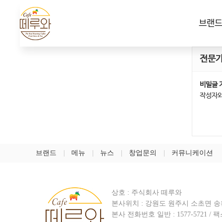
브랜
전문가
비밀글 
작성자와
브랜드
메뉴
뉴스
창업문의
커뮤니케이션
상호 : 주식회사 떼루와
본사위치 : 강원도 원주시 소초면 송황
본사 전화번호 일반 :
1577-5721
/ 팩