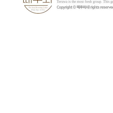
Teruwa is the most fresh group.
This gr
Copyright
떼루와All rights reserve