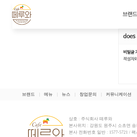
브랜
does 
비밀글 
작성자와
브랜드
메뉴
뉴스
창업문의
커뮤니케이션
상호 : 주식회사 떼루와
본사위치 : 강원도 원주시 소초면 송황
본사 전화번호 일반 :
1577-5721
/ 팩