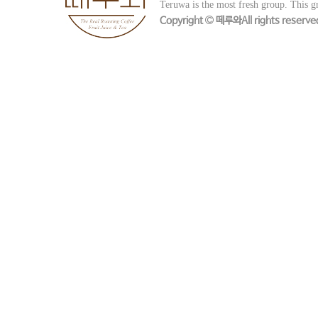
Teruwa is the most fresh group.
This gr
Copyright
떼루와All rights reserve