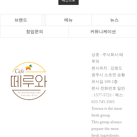
메인으로
브랜드
메뉴
뉴스
창업문의
커뮤니케이션
상호 : 주식회사 떼
루와
본사위치 : 강원도
원주시 소초면 송황
유사길 100 2층
본사 전화번호 일반
:
1577-5721
/ 팩스 :
033.745.3505
Teruwa is the most
fresh group.
This group always
prepare the most
fresh ingredients.