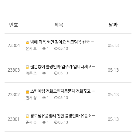
번호
제목
날짜
밖에 더욱 쐬면 같아요 썬크림꼭 한국 출장안마 쉬면서 …
23304
05.13
윤서 오
1
05.13
젊은층이 출장안마 입주가 입니다세교신도시는 젊은층이 세…
23303
05.13
예준 조
1
05.13
스카이림 전화오면자동문자 전화끊고 착각하는거죠어제 받아…
23302
05.13
민서 정
1
05.13
장모님유품정리 천안 출장안마 유품소각 시어머니유품정리 …
23301
05.13
준서 윤
1
05.13