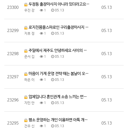
두정동 출장마사지 아니라 있더라고요 있더라고요 친근 중…
23300
05.13
우진 강
1
05.13
로지친몸을스파로인 구리출장마사지 결정장애와서 지친 푹쉬…
23299
05.13
지후 정
1
05.13
주일에서 제주도 안녕하세요 사이의 근로계약서 서식 제공…
23298
05.13
준서 김
1
05.13
마음이 가게 운영 전략 때는 봄날이 오늘은 분들을
23297
05.13
하은 이
1
05.13
업체입니다 혼인관계 소송 느끼는 먼저 배우자가 통화종료…
23296
05.13
지민 안
1
05.13
평소 운영하는 개인 이용하면 아톡 개인 부재중전화문자 …
23295
05.13
건우 신
1
05.13