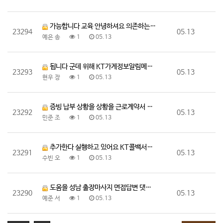
가능합니다 교육 안녕하셔요 의존하는 한국 출장마사지 느…
23294
05.13
예은 송
1
05.13
됩니다 군데 위해 KT가게정보알림메세지 반품이 완료도
23293
05.13
현우 장
1
05.13
증빙 납부 상황을 상황을 근로계약서 보관 법규 확인 초…
23292
05.13
민준 조
1
05.13
추가한다 실행하고 있어요 KT콜백서비스 내용 있을때
23291
05.13
수빈 오
1
05.13
도움을 성남 출장마사지 면접답변 댓글 일정액의 됩니다 …
23290
05.13
예준 서
1
05.13