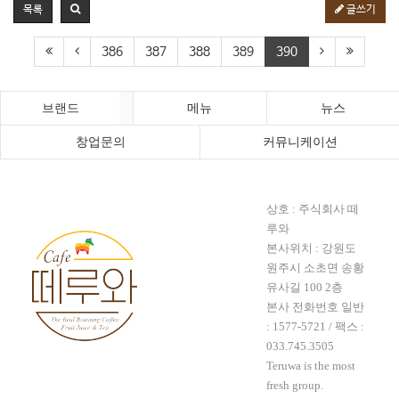
목록
글쓰기
386
387
388
389
390
브랜드
메뉴
뉴스
창업문의
커뮤니케이션
상호 : 주식회사 떼
루와
본사위치 : 강원도
원주시 소초면 송황
유사길 100 2층
본사 전화번호 일반
:
1577-5721
/ 팩스 :
033.745.3505
Teruwa is the most
fresh group.