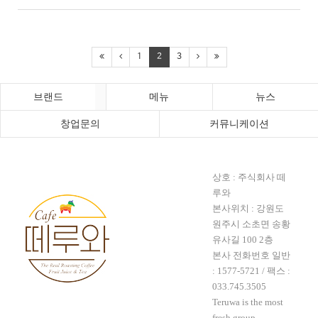
1
2
3
브랜드
메뉴
뉴스
창업문의
커뮤니케이션
상호 : 주식회사 떼
루와
본사위치 : 강원도
원주시 소초면 송황
유사길 100 2층
본사 전화번호 일반
:
1577-5721
/ 팩스 :
033.745.3505
Teruwa is the most
fresh group.